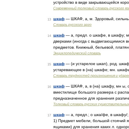
устройство в виде закрывающейся коро
Современный толковый словарь русского я
шкаф
— ШКАФ, а, м. Здоровый, сильны
13
Словарь русского арго
шкаф
— а, предл. о шкафе, в шкафу; м
14
дверками (иногда с выдвигающимися в
предметов. Книжный, бельевой, платя
Энциклопедический словарь
шкаф
— (и устарелое шкап), род. шкаф
15
устаревающее в (на) шкафе; мн. шкаф
Словарь трудностей произношения и ударен
шкаф
— ШКАФ, а, в (на) шкафу, мн ы,
16
вместилище большого размера с расп
предназначенное для хранения различн
Толковый словарь русских существительны
шкаф
— а, предл.; о шка/фе, в шкафу/
17
1) Предмет мебели, большой стоячий 
ящиками) для хранения каких л. одно