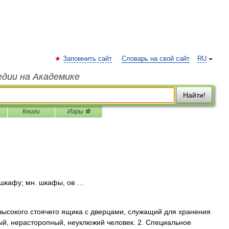
Запомнить сайт
Словарь на свой сайт
RU
едии на Академике
Найти!
Книги
Игры ⚽
шкафу; мн. шкафы, ов …
высокого стоячего ящика с дверцами, служащий для хранения
упный, нерасторопный, неуклюжий человек. 2. Специальное