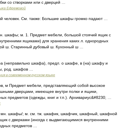
бки со створками или с дверцей …
зыка Ефремовой
й человек. См. также: Большие шкафы громко падают …
н. шкафы; м. 1. Предмет мебели, большой стоячий ящик с
нутренними ящиками) для хранения каких л. однородных
ной ш. Старинный дубовый ш. Кухонный ш …
а (неправильно шкафа), предл. о шкафе, в (на) шкафу и
ы, род. шкафов …
ия в современном русском языке
 ов, м Предмет мебели, представляющий собой высокое
ашными дверцами, имеющее внутри полки и ящики,
ых предметов (одежды, книг и т.п.). Архивариус&#8230; …
х
; мн. шкафы/; м. см. тж. шкафик, шкафчик, шкафный, шкафной
ящик с дверками (иногда с выдвигающимися внутренними
родных предметов …