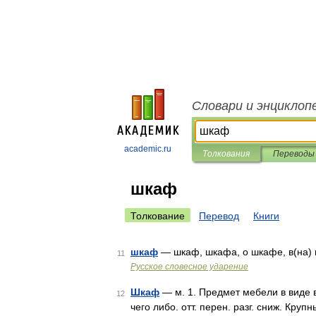
Словари и энциклоп
academic.ru
Толкования
Переводы
шкаф
Толкование
Перевод
Книги
шкаф
— шкаф, шкафа, о шкафе, в(на) 
11
Русское словесное ударение
Шкаф
— м. 1. Предмет мебели в виде 
12
чего либо. отт. перен. разг. сниж. Кр