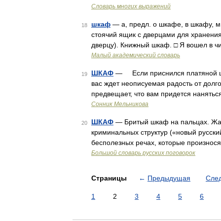
Словарь многих выражений
шкаф
— а, предл. о шкафе, в шкафу, 
18
стоячий ящик с дверцами для хранения
дверцу). Книжный шкаф. □ Я вошел в ч
Малый академический словарь
ШКАФ
— Если приснился платяной шк
19
вас ждет неописуемая радость от дол
предвещает, что вам придется наняться
Сонник Мельникова
ШКАФ
— Бритый шкаф на пальцах. Жар
20
криминальных структур («новый русски
бесполезных речах, которые произнося
Большой словарь русских поговорок
Страницы
←
Предыдущая
Сле
1
2
3
4
5
6