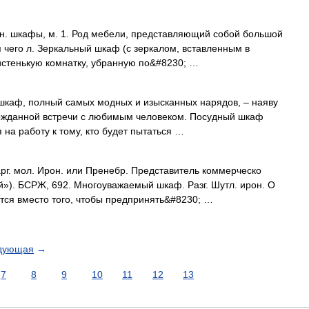
мн. шкафы, м. 1. Род мебели, представляющий собой большой
 чего л. Зеркальный шкаф (с зеркалом, вставленным в
истенькую комнатку, убранную по&#8230; …
аф, полный самых модных и изысканных нарядов, – наяву
гожданной встречи с любимым человеком. Посудный шкаф
 на работу к тому, кто будет пытаться …
г. мол. Ирон. или Пренебр. Представитель коммерческо
й»). БСРЖ, 692. Многоуважаемый шкаф. Разг. Шутл. ирон. О
тся вместо того, чтобы предпринять&#8230; …
дующая
→
7
8
9
10
11
12
13